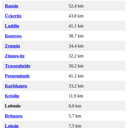
Bansin
52,4 km
Ückeritz
43,8 km
Loddin
41,1 km
Koserow
38,7 km
Zempin
34,4 km
Zinnowitz
32,2 km
Trassenheide
30,2 km
Peenemünde
41,2 km
Karlshagen
33,2 km
Kröslin
11,9 km
Lubmin
0,0 km
Brünzow
5,7 km
Loissin
7,5 km