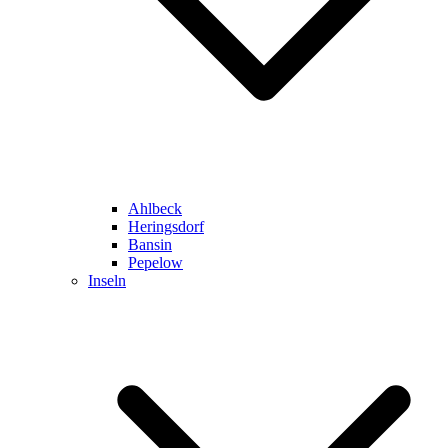
Ahlbeck
Heringsdorf
Bansin
Pepelow
Inseln