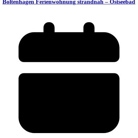
Boltenhagen Ferienwohnung strandnah – Ostseebad