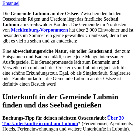
Emanuel
Die
Gemeinde Lubmin an der Ostsee
: Zwischen den beiden
Ostseeinseln Rügen und Usedom liegt das friedliche
Seebad
Lubmin
am Greifswalder Bodden. Die Gemeinde im Nordosten
von
Mecklenburg-Vorpommern
hat über 2.000 Einwohner und ist
besonders im Sommer ein gerne gewähltes Urlaubsziel, denn hier
gibt es viel zu sehen und zu entdecken:
Eine
abwechslungsreiche Natur
, ein
toller Sandstrand
, der zum
Entspannen und Baden einlädt, sowie jede Menge interessanter
Ausflugsziele. Die Strandpromenade lädt zum Bummeln und
Verweilen ein und auch der Ortskern von Lubmin eignet sich für
eine schöne Erkundungstour. Egal, ob als Singleurlaub, Singlereise
oder Familienurlaub – die Gemeinde Lubmin an der Ostsee ist
definitiv einen Besuch wert!
Unterkunft in der Gemeinde Lubmin
finden und das Seebad genießen
Buchungs-Tipp für deinen nächsten Ostseeurlaub
:
Über 30
Top-Unterkünfte in und um Lubmin
* (Ferienhäuser, Apartments,
Hotels, Ferieneinwohnungen und weitere Unterkünfte in Lubmin).