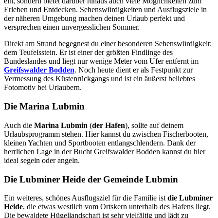
ein, sondern bietet darüber hinaus auch viele Möglichkeiten zum
Erleben und Entdecken. Sehenswürdigkeiten und Ausflugsziele in
der näheren Umgebung machen deinen Urlaub perfekt und
versprechen einen unvergesslichen Sommer.
Direkt am Strand begegnest du einer besonderen Sehenswürdigkeit:
dem Teufelsstein. Er ist einer der größten Findlinge des
Bundeslandes und liegt nur wenige Meter vom Ufer entfernt im
Greifswalder Bodden
. Noch heute dient er als Festpunkt zur
Vermessung des Küstenrückgangs und ist ein äußerst beliebtes
Fotomotiv bei Urlaubern.
Die Marina Lubmin
Auch die
Marina Lubmin
(
der Hafen
), sollte auf deinem
Urlaubsprogramm stehen. Hier kannst du zwischen Fischerbooten,
kleinen Yachten und Sportbooten entlangschlendern. Dank der
herrlichen Lage in der Bucht Greifswalder Bodden kannst du hier
ideal segeln oder angeln.
Die Lubminer Heide der Gemeinde Lubmin
Ein weiteres, schönes Ausflugsziel für die Familie ist
die Lubminer
Heide
, die etwas westlich vom Ortskern unterhalb des Hafens liegt.
Die bewaldete Hügellandschaft ist sehr vielfältig und lädt zu