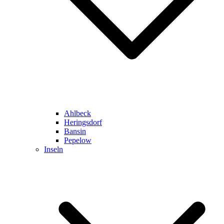
Ahlbeck
Heringsdorf
Bansin
Pepelow
Inseln