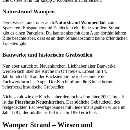
Die Ostsee ist in nur knapp 5 Kilometern zu erreichen.
Naturstrand Wampen
Der Ostseestrand, oder auch
Naturstrand Wampen
lädt zum
Spazieren, Entspannen und Entdecken ein. Kurz vor dem Strand
gibt es einen Parkplatz, Du kannst also mit dem Auto dorthin fahren.
Bitte beachte aber, dass es an dem Strandabschnitt keine öffentlichen
Toiletten gibt.
Bauwerke und historische Grabstellen
Nun aber zurück zu Neuenkirchen. Liebhaber alter Bauwerke
werden sich über die Kirche im Ort freuen. Erbaut im 14.
Jahrhundert fällt an der Backsteinkirche insbesondere der
Fachwerkturm ins Auge. Der Kirchhof um die Kirche herum
beherbergt historische Grabstellen.
Nicht so alt wie die Kirche, aber dennoch schon über 200 Jahre alt
ist das
Pfarrhaus Neuenkirchen
. Der südliche Gebäudeteil des
reetgedeckten Fachwerkgebäudes mit Fledermausgauben wurde im
Jahr 1781, der nördliche Teil im Jahr 1830 errichtet.
Wamper Strand – Wiesen und