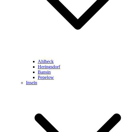
Ahlbeck
Heringsdorf
Bansin
Pepelow
Inseln