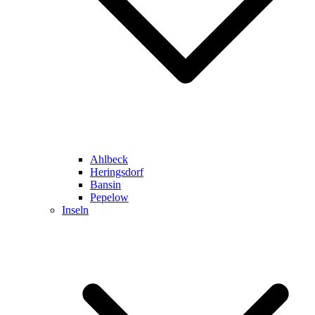
Ahlbeck
Heringsdorf
Bansin
Pepelow
Inseln