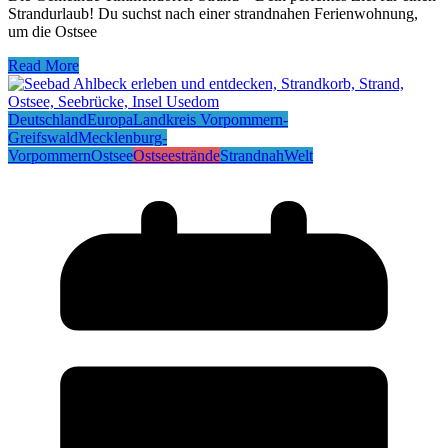
Strandurlaub! Du suchst nach einer strandnahen Ferienwohnung,
um die Ostsee
Read More
Deutschland
Europa
Landkreis Vorpommern-
Greifswald
Mecklenburg-
Vorpommern
Ostsee
Ostseestrände
Strandnah
Welt