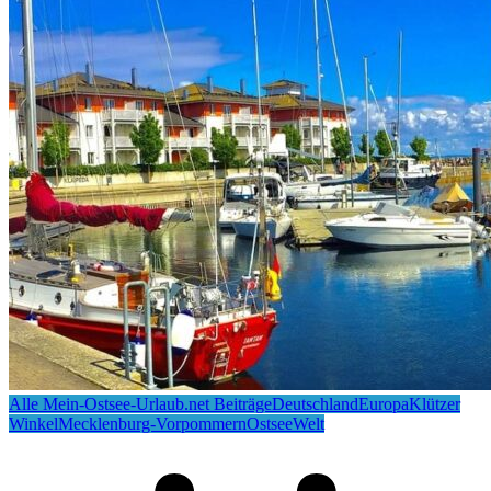
Alle Mein-Ostsee-Urlaub.net Beiträge
Deutschland
Europa
Klützer
Winkel
Mecklenburg-Vorpommern
Ostsee
Welt