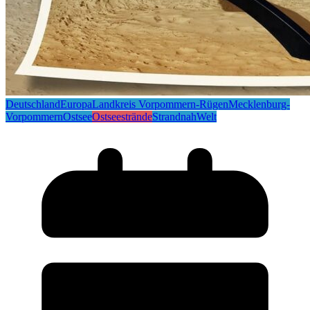
Deutschland
Europa
Landkreis Vorpommern-Rügen
Mecklenburg-
Vorpommern
Ostsee
Ostseestrände
Strandnah
Welt