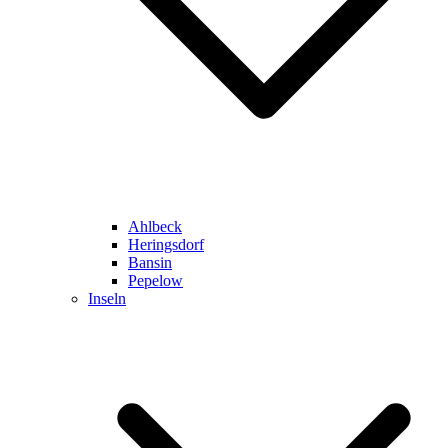
Ahlbeck
Heringsdorf
Bansin
Pepelow
Inseln