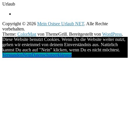
Urlaub
Copyright © 2026
Mein Ostsee Urlaub NET
. Alle Rechte
vorbehalten.
Theme:
ColorMag
von ThemeGrill. Bereitgestellt von
WordPress
.
Diese Website benutzt Cookies. Wenn Du die Website weiter nutzt,
gehen wir ersteinmel von deinem Einverständnis aus. Natürlich
kannst Du auch auf "Nein" klicken, wenn Du es nicht möchtest.
Verstanden
Nein
Datenschutzerklärung