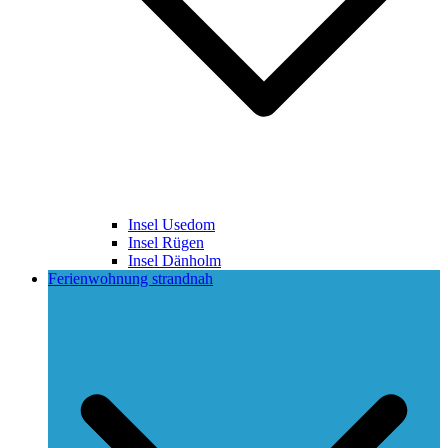
Insel Usedom
Insel Rügen
Insel Dänholm
Ferienwohnung strandnah