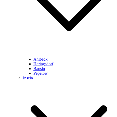
Ahlbeck
Heringsdorf
Bansin
Pepelow
Inseln