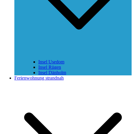
Insel Usedom
Insel Rügen
Insel Dänholm
Ferienwohnung strandnah