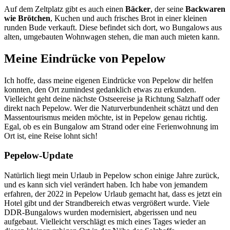
Auf dem Zeltplatz gibt es auch einen
Bäcker
, der seine
Backwaren
wie Brötchen
, Kuchen und auch frisches Brot in einer kleinen
runden Bude verkauft. Diese befindet sich dort, wo Bungalows aus
alten, umgebauten Wohnwagen stehen, die man auch mieten kann.
Meine Eindrücke von Pepelow
Ich hoffe, dass meine eigenen Eindrücke von Pepelow dir helfen
konnten, den Ort zumindest gedanklich etwas zu erkunden.
Vielleicht geht deine nächste Ostseereise ja Richtung Salzhaff oder
direkt nach Pepelow. Wer die Naturverbundenheit schätzt und den
Massentourismus meiden möchte, ist in Pepelow genau richtig.
Egal, ob es ein Bungalow am Strand oder eine Ferienwohnung im
Ort ist, eine Reise lohnt sich!
Pepelow-Update
Natürlich liegt mein Urlaub in Pepelow schon einige Jahre zurück,
und es kann sich viel verändert haben. Ich habe von jemandem
erfahren, der 2022 in Pepelow Urlaub gemacht hat, dass es jetzt ein
Hotel gibt und der Strandbereich etwas vergrößert wurde. Viele
DDR-Bungalows wurden modernisiert, abgerissen und neu
aufgebaut. Vielleicht verschlägt es mich eines Tages wieder an