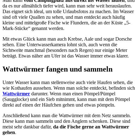
Man kann
vom Campingplatz aus direkt ins Wasser laufen
, und
da es nur allmählich tiefer wird, kann man sehr weit herauslaufen.
Das eignet sich ideal, um tolle Urlaubsfotos zu machen. Im Wasser
sind oft viele Quallen zu sehen, und man entdeckt auch häufig
kleine und mittelgroße Fische wie Flundern, die an der Küste „5-
Mark-Stücke“ genannt werden.
Mit etwas Glück kann man auch Krebse, Aale und sogar Dorsche
sehen. Eine Unterwasserkamera lohnt sich, auch wenn die
Sichtweite manchmal (besonders nach Regen) nur einige Meter
beträgt. Etwas näher am Ufer ist das Wasser immer etwas klarer.
Wattwürmer fangen und sammeln
Unter Wasser kann man stellenweise auch viele Haufen sehen, die
wie Kothaufen aussehen. Wenn man solche entdeckt, befinden sich
Wattwürmer
darunter. Wenn man einen Pömpel/Pümpel
(Saugglocke) und ein Sieb mitnimmt, kann man mit dem Pömpel
direkt auf einen der Häufchen gehen und etwas pömpeln.
Anschließend kann man die Wattwürmer mit dem Netz sammeln.
Diese kann man sammeln und den Anglern schenken. Diese sind
meist sehr dankbar dafür,
da die Fische gerne an Wattwürmer
gehen
.