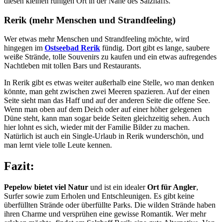
diesen kleinen ruhigen Ort in der Nähe des Salzhaffs.
Rerik (mehr Menschen und Strandfeeling)
Wer etwas mehr Menschen und Strandfeeling möchte, wird
hingegen im
Ostseebad Rerik
fündig. Dort gibt es lange, saubere
weiße Strände, tolle Souvenirs zu kaufen und ein etwas aufregendes
Nachtleben mit tollen Bars und Restaurants.
In Rerik gibt es etwas weiter außerhalb eine Stelle, wo man denken
könnte, man geht zwischen zwei Meeren spazieren. Auf der einen
Seite sieht man das Haff und auf der anderen Seite die offene See.
Wenn man oben auf dem Deich oder auf einer höher gelegenen
Düne steht, kann man sogar beide Seiten gleichzeitig sehen. Auch
hier lohnt es sich, wieder mit der Familie Bilder zu machen.
Natürlich ist auch ein Single-Urlaub in Rerik wunderschön, und
man lernt viele tolle Leute kennen.
Fazit:
Pepelow bietet viel Natur
und ist ein idealer
Ort für Angler
,
Surfer sowie zum Erholen und Entschleunigen. Es gibt keine
überfüllten Strände oder überfüllte Parks. Die wilden Strände haben
ihren Charme und versprühen eine gewisse Romantik. Wer mehr