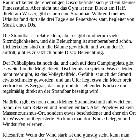
Räumlichkeiten der ehemaligen Disco befindet sich jetzt ein kleines
Fitnessstudio. Aber nicht nur das Gym ist neu: Direkt am Haff,
direkt am Wasser, gibt es nun eine Strandbar. Während meines
Urlaubs fand dort alle drei Tage eine Feuershow statt, begleitet von
Musik eines DJs.
Die Strandbar ist relativ klein, aber es gibt rundherum viele
Sitzmöglichkeiten, und die Beleuchtung ist atemberaubend schön.
Lichterketten sind um die Bäume gewickelt, und wenn der DJ
auftritt, gibt es zusätzlich bunte Disco-Beleuchtung.
Der Fußballplatz ist noch da, und auch auf dem Campingplatz gibt
es weiterhin die Möglichkeit, Tischtennis zu spielen. Was es leider
nicht mehr gibt, ist das Volleyballfeld. Gefühlt ist auch der Strand
etwas schmaler geworden, und am Ufer liegt etwa ein Meter breit
vertrocknetes Seegras, das aufgrund der fehlenden Kurtaxe nur
regelmäßig direkt an der Strandbar beseitigt wird.
Natürlich gibt es noch einen kleinen Strandabschnitt mit weichem
Sand, der zum Relaxen und Sonnen einlädt. Aber Pepelow ist kein
Massentourismus-Ort, sondern etwas bescheidener und eher ein Ort
für Wassersportbegeisterte. So kann man dort Kurse belegen und
Windsurfen erlernen.
Kitesurfen: Wenn der Wind stark ist und günstig steht, kann man