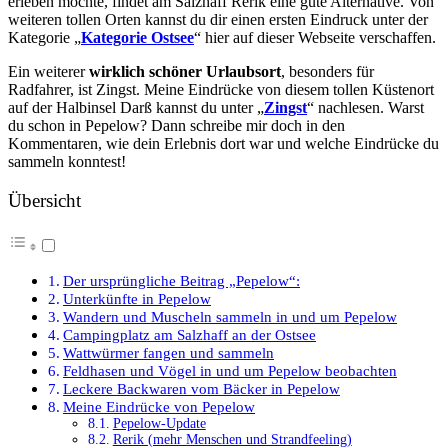
erleben möchte, findet am Salzhaff Rerik eine gute Alternative. Von
weiteren tollen Orten kannst du dir einen ersten Eindruck unter der
Kategorie „
Kategorie Ostsee
“ hier auf dieser Webseite verschaffen.
Ein weiterer
wirklich schöner Urlaubsort
, besonders für
Radfahrer, ist Zingst. Meine Eindrücke von diesem tollen Küstenort
auf der Halbinsel Darß kannst du unter „
Zingst
“ nachlesen. Warst
du schon in Pepelow? Dann schreibe mir doch in den
Kommentaren, wie dein Erlebnis dort war und welche Eindrücke du
sammeln konntest!
Übersicht
Der ursprüngliche Beitrag „Pepelow“:
Unterkünfte in Pepelow
Wandern und Muscheln sammeln in und um Pepelow
Campingplatz am Salzhaff an der Ostsee
Wattwürmer fangen und sammeln
Feldhasen und Vögel in und um Pepelow beobachten
Leckere Backwaren vom Bäcker in Pepelow
Meine Eindrücke von Pepelow
Pepelow-Update
Rerik (mehr Menschen und Strandfeeling)