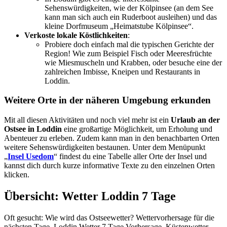
Sehenswürdigkeiten, wie der Kölpinsee (an dem See
kann man sich auch ein Ruderboot ausleihen) und das
kleine Dorfmuseum „Heimatstube Kölpinsee“.
Verkoste lokale Köstlichkeiten
:
Probiere doch einfach mal die typischen Gerichte der
Region! Wie zum Beispiel Fisch oder Meeresfrüchte
wie Miesmuscheln und Krabben, oder besuche eine der
zahlreichen Imbisse, Kneipen und Restaurants in
Loddin.
Weitere Orte in der näheren Umgebung erkunden
Mit all diesen Aktivitäten und noch viel mehr ist ein
Urlaub an der
Ostsee in Loddin
eine großartige Möglichkeit, um Erholung und
Abenteuer zu erleben. Zudem kann man in den benachbarten Orten
weitere Sehenswürdigkeiten bestaunen. Unter dem Menüpunkt
„
Insel Usedom
“ findest du eine Tabelle aller Orte der Insel und
kannst dich durch kurze informative Texte zu den einzelnen Orten
klicken.
Übersicht: Wetter Loddin 7 Tage
Oft gesucht: Wie wird das Ostseewetter? Wettervorhersage für die
nächsten Tage. Loddin Wetter 7 Tage Vorhersage. Küstenwetter