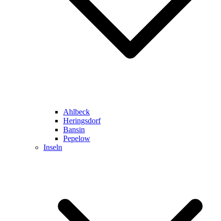
Ahlbeck
Heringsdorf
Bansin
Pepelow
Inseln