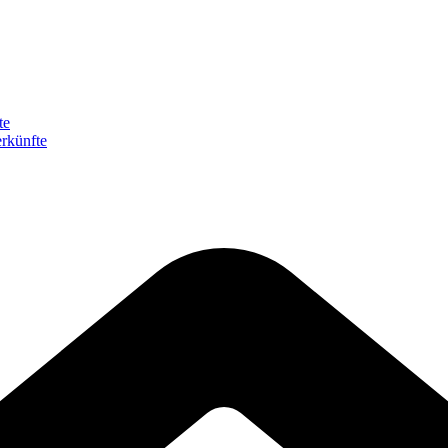
te
rkünfte