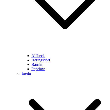
Ahlbeck
Heringsdorf
Bansin
Pepelow
Inseln