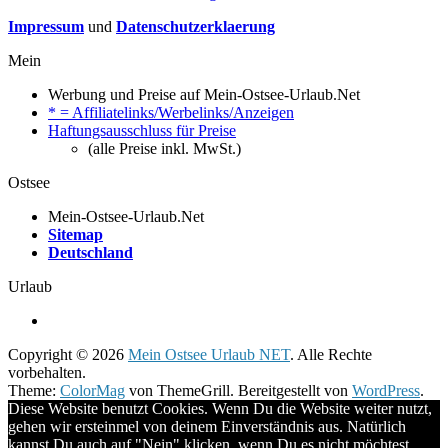
Impressum
und
Datenschutzerklaerung
Mein
Werbung und Preise auf Mein-Ostsee-Urlaub.Net
* = Affiliatelinks/Werbelinks/Anzeigen
Haftungsausschluss für Preise
(alle Preise inkl. MwSt.)
Ostsee
Mein-Ostsee-Urlaub.Net
Sitemap
Deutschland
Urlaub
Copyright © 2026
Mein Ostsee Urlaub NET
. Alle Rechte
vorbehalten.
Theme:
ColorMag
von ThemeGrill. Bereitgestellt von
WordPress
.
Diese Website benutzt Cookies. Wenn Du die Website weiter nutzt,
gehen wir ersteinmel von deinem Einverständnis aus. Natürlich
kannst Du auch auf "Nein" klicken, wenn Du es nicht möchtest.