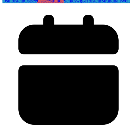
Ostholstein
Ostsee
Ostseestrände
Schleswig-Holstein
Strandnah
Welt