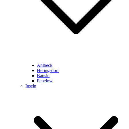
Ahlbeck
Heringsdorf
Bansin
Pepelow
Inseln