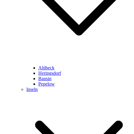
Ahlbeck
Heringsdorf
Bansin
Pepelow
Inseln