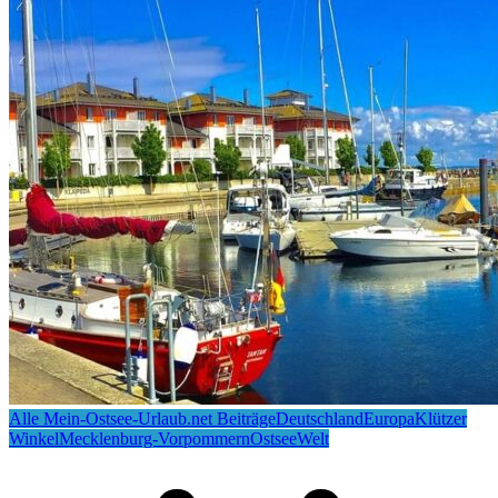
Alle Mein-Ostsee-Urlaub.net Beiträge
Deutschland
Europa
Klützer
Winkel
Mecklenburg-Vorpommern
Ostsee
Welt