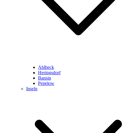
Ahlbeck
Heringsdorf
Bansin
Pepelow
Inseln