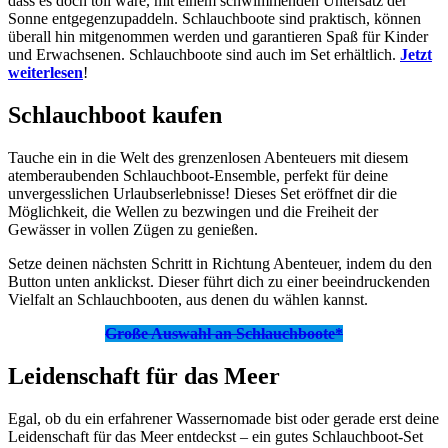
dass es doch toll wäre, mit einem schwimmenden Untersatz der
Sonne entgegenzupaddeln. Schlauchboote sind praktisch, können
überall hin mitgenommen werden und garantieren Spaß für Kinder
und Erwachsenen. Schlauchboote sind auch im Set erhältlich.
Jetzt
weiterlesen
!
Schlauchboot kaufen
Tauche ein in die Welt des grenzenlosen Abenteuers mit diesem
atemberaubenden Schlauchboot-Ensemble, perfekt für deine
unvergesslichen Urlaubserlebnisse! Dieses Set eröffnet dir die
Möglichkeit, die Wellen zu bezwingen und die Freiheit der
Gewässer in vollen Zügen zu genießen.
Setze deinen nächsten Schritt in Richtung Abenteuer, indem du den
Button unten anklickst. Dieser führt dich zu einer beeindruckenden
Vielfalt an Schlauchbooten, aus denen du wählen kannst.
Große Auswahl an Schlauchboote*
Leidenschaft für das Meer
Egal, ob du ein erfahrener Wassernomade bist oder gerade erst deine
Leidenschaft für das Meer entdeckst – ein gutes Schlauchboot-Set