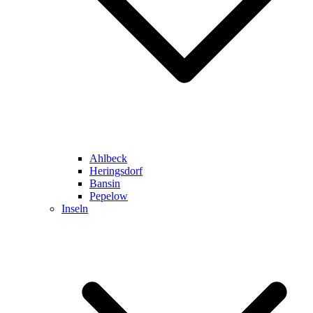
Ahlbeck
Heringsdorf
Bansin
Pepelow
Inseln