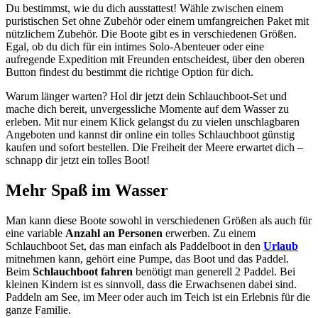
Du bestimmst, wie du dich ausstattest! Wähle zwischen einem
puristischen Set ohne Zubehör oder einem umfangreichen Paket mit
nützlichem Zubehör. Die Boote gibt es in verschiedenen Größen.
Egal, ob du dich für ein intimes Solo-Abenteuer oder eine
aufregende Expedition mit Freunden entscheidest, über den oberen
Button findest du bestimmt die richtige Option für dich.
Warum länger warten? Hol dir jetzt dein Schlauchboot-Set und
mache dich bereit, unvergessliche Momente auf dem Wasser zu
erleben. Mit nur einem Klick gelangst du zu vielen unschlagbaren
Angeboten und kannst dir online ein tolles Schlauchboot günstig
kaufen und sofort bestellen. Die Freiheit der Meere erwartet dich –
schnapp dir jetzt ein tolles Boot!
Mehr Spaß im Wasser
Man kann diese Boote sowohl in verschiedenen Größen als auch für
eine variable
Anzahl an Personen
erwerben. Zu einem
Schlauchboot Set, das man einfach als Paddelboot in den
Urlaub
mitnehmen kann, gehört eine Pumpe, das Boot und das Paddel.
Beim
Schlauchboot fahren
benötigt man generell 2 Paddel. Bei
kleinen Kindern ist es sinnvoll, dass die Erwachsenen dabei sind.
Paddeln am See, im Meer oder auch im Teich ist ein Erlebnis für die
ganze Familie.