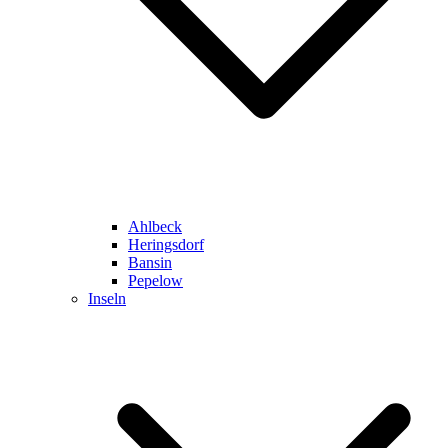
Ahlbeck
Heringsdorf
Bansin
Pepelow
Inseln