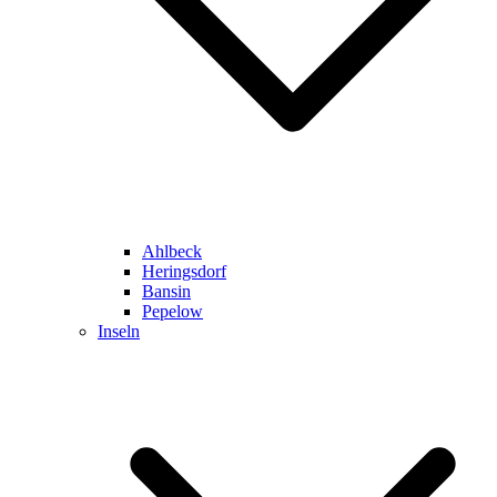
Ahlbeck
Heringsdorf
Bansin
Pepelow
Inseln