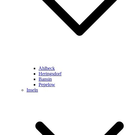
Ahlbeck
Heringsdorf
Bansin
Pepelow
Inseln