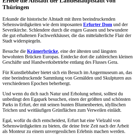
Erlebe die Altstadt der Landeshauptstadt von
Thüringen
Erkunde die historische Altstadt mit ihren beeindruckenden
Sehenswürdigkeiten wie dem imposanten
Erfurter Dom
und der
Severikirche. Schlendere durch die engen Gassen und bewundere
die gut erhaltenen Fachwerkhäuser, die das mittelalterliche Flair der
Stadt widerspiegeln.
Besuche die
Krämerbrücke
, eine der ältesten und längsten
bewohnten Brücken Europas. Entdecke dort die zahlreichen kleinen
Geschäfte und Handwerksbetriebe entlang des Flusses Gera.
Für Kunstliebhaber bietet sich ein Besuch im Angermuseum an, das
eine beeindruckende Sammlung von Gemälden und Skulpturen aus
verschiedenen Epochen beherbergt.
Und wenn du dich nach Natur und Erholung sehnst, solltest du
unbedingt den Egapark besuchen, einen der größten und schönsten
Parks in Erfurt, der mit seinen bunten Blumenbeeten, idyllischen
Teichen und weitläufigen Grünflächen zum Verweilen einlädt.
Egal, wofür du dich entscheidest, Erfurt hat eine Vielzahl von
Sehenswürdigkeiten zu bieten, die deine freie Zeit nach der Arbeit
als Monteur zu einem unvergesslichen Erlebnis machen werden.